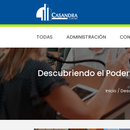
Skip to content
Main Navigation
TODAS
ADMINISTRACIÓN
CON
Descubriendo el Pode
Inicio
/
Desc